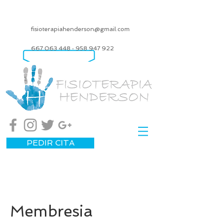
fisioterapiahenderson@gmail.com
667 063 448
·
958 947 922
PEDIR CITA
Membresia