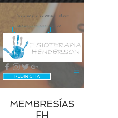
fisioterapiahenderson@gmail.com
667 063 448
·
958 947 922
PEDIR CITA
MEMBRESÍAS
FH