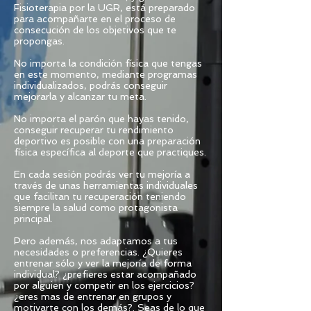
Fisioterapia por la UGR, está preparado
para acompañarte en el proceso de
consecución de los objetivos que te
propongas.
No importa la condición física que tengas
en este momento, mediante programas
individualizados, podrás conseguir
mejorarla y alcanzar tu meta.
No importa el parón que hayas tenido,
conseguir recuperar tu rendimiento
deportivo es posible con una preparación
física específica al deporte que practiques.
En cada sesión podrás ver tu mejoría a
través de unas herramientas individuales
que facilitan tu recuperación teniendo
siempre la salud como protagonista
principal.
Pero además, nos adaptamos a tus
necesidades o preferencias. ¿Quieres
entrenar sólo y ver la mejoría de forma
individual? ¿prefieres estar acompañado
por alguien y competir en los ejercicios?
¿eres mas de entrenar en grupos y
motivarte con los demás?. Seas de lo que