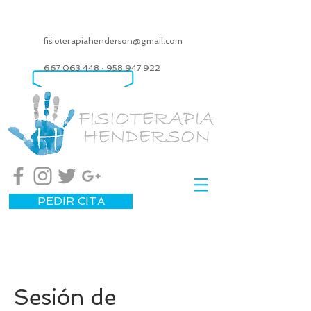
fisioterapiahenderson@gmail.com
667 063 448
·
958 947 922
PEDIR CITA
Sesión de