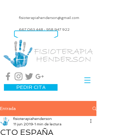
fisioterapiahenderson@gmail.com
667 063 448
·
958 947 922
PEDIR CITA
Entrada
fisioterapiahenderson
11 jun 2019
1 min de lectura
CTO ESPAÑA